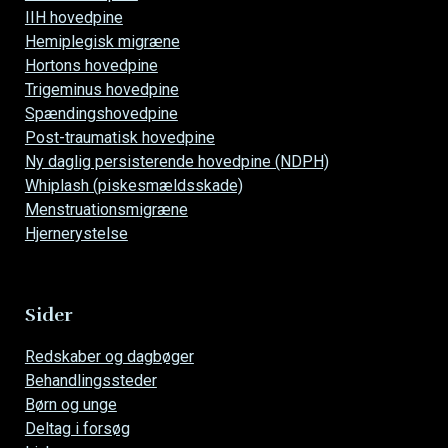
IIH hovedpine
Hemiplegisk migræne
Hortons hovedpine
Trigeminus hovedpine
Spændingshovedpine
Post-traumatisk hovedpine
Ny daglig persisterende hovedpine (NDPH)
Whiplash (piskesmældsskade)
Menstruationsmigræne
Hjernerystelse
Sider
Overspring
Redskaber og dagbøger
navigationen
Behandlingssteder
Børn og unge
Deltag i forsøg