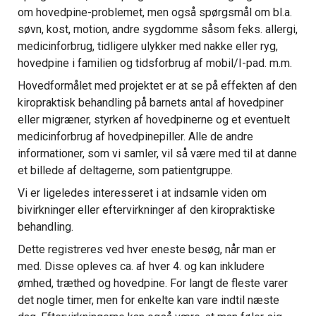
om hovedpine-problemet, men også spørgsmål om bl.a.
søvn, kost, motion, andre sygdomme såsom feks. allergi,
medicinforbrug, tidligere ulykker med nakke eller ryg,
hovedpine i familien og tidsforbrug af mobil/I-pad. m.m.
Hovedformålet med projektet er at se på effekten af den
kiropraktisk behandling på barnets antal af hovedpiner
eller migræner, styrken af hovedpinerne og et eventuelt
medicinforbrug af hovedpinepiller. Alle de andre
informationer, som vi samler, vil så være med til at danne
et billede af deltagerne, som patientgruppe.
Vi er ligeledes interesseret i at indsamle viden om
bivirkninger eller eftervirkninger af den kiropraktiske
behandling.
Dette registreres ved hver eneste besøg, når man er
med. Disse opleves ca. af hver 4. og kan inkludere
ømhed, træthed og hovedpine. For langt de fleste varer
det nogle timer, men for enkelte kan vare indtil næste