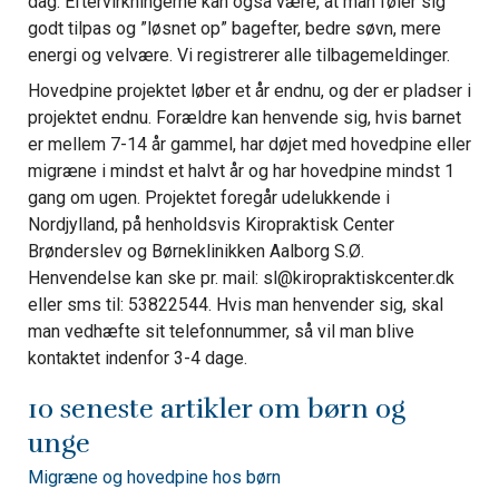
dag. Eftervirkningerne kan også være, at man føler sig
godt tilpas og ”løsnet op” bagefter, bedre søvn, mere
energi og velvære. Vi registrerer alle tilbagemeldinger.
Hovedpine projektet løber et år endnu, og der er pladser i
projektet endnu. Forældre kan henvende sig, hvis barnet
er mellem 7-14 år gammel, har døjet med hovedpine eller
migræne i mindst et halvt år og har hovedpine mindst 1
gang om ugen. Projektet foregår udelukkende i
Nordjylland, på henholdsvis Kiropraktisk Center
Brønderslev og Børneklinikken Aalborg S.Ø.
Henvendelse kan ske pr. mail: sl@kiropraktiskcenter.dk
eller sms til: 53822544. Hvis man henvender sig, skal
man vedhæfte sit telefonnummer, så vil man blive
kontaktet indenfor 3-4 dage.
10 seneste artikler om børn og
unge
Migræne og hovedpine hos børn