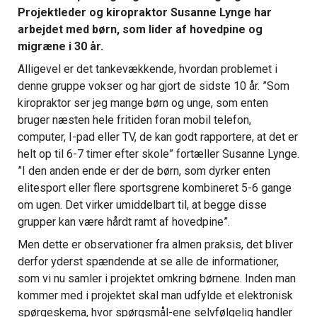
Projektleder og kiropraktor Susanne Lynge har
arbejdet med børn, som lider af hovedpine og
migræne i 30 år.
Alligevel er det tankevækkende, hvordan problemet i
denne gruppe vokser og har gjort de sidste 10 år. ”Som
kiropraktor ser jeg mange børn og unge, som enten
bruger næsten hele fritiden foran mobil telefon,
computer, I-pad eller TV, de kan godt rapportere, at det er
helt op til 6-7 timer efter skole” fortæller Susanne Lynge.
”I den anden ende er der de børn, som dyrker enten
elitesport eller flere sportsgrene kombineret 5-6 gange
om ugen. Det virker umiddelbart til, at begge disse
grupper kan være hårdt ramt af hovedpine”.
Men dette er observationer fra almen praksis, det bliver
derfor yderst spændende at se alle de informationer,
som vi nu samler i projektet omkring børnene. Inden man
kommer med i projektet skal man udfylde et elektronisk
spørgeskema, hvor spørgsmål-ene selvfølgelig handler