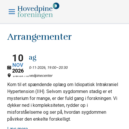
Hovedpineforeningen
Arrangementer
10
Foredrag
NOV
Tirsdag,
10-11-2026, 19:00–20:30
2026
Dansk Hovedpinecenter
Kom til et spændende oplæg om Idiopatisk Intrakraniel
Hypertension (IIH). Selvom sygdommen stadig er et
mysterium for mange, er der fuld gang i forskningen. Vi
dykker ned i kompleksiteten, rydder op i
misforståelserne og ser på, hvordan sygdommen
påvirker den enkelte forskelligt.
Foredrag
Læs mere …