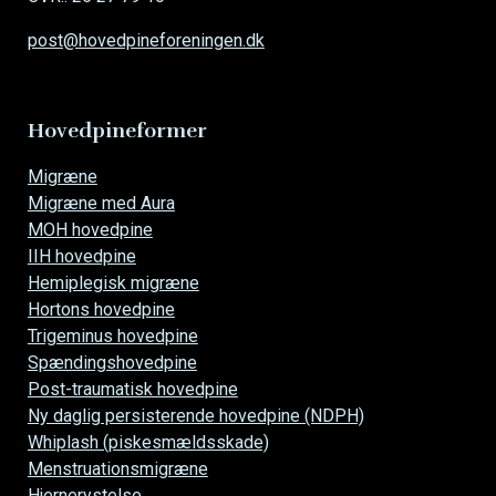
post@hovedpineforeningen.dk
Hovedpineformer
Overspring
Migræne
navigationen
Migræne med Aura
MOH hovedpine
IIH hovedpine
Hemiplegisk migræne
Hortons hovedpine
Trigeminus hovedpine
Spændingshovedpine
Post-traumatisk hovedpine
Ny daglig persisterende hovedpine (NDPH)
Whiplash (piskesmældsskade)
Menstruationsmigræne
Hjernerystelse