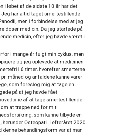
n i løbet af de sidste 10 år har det
Jeg har altid taget smertestillende
anodil, men i forbindelse med at jeg
re doser medicin. Da jeg startede på
gende medicin, efter jeg havde været i
for i mange år fulgt min cyklus, men
ppigere og jeg oplevede at medicinen
mertefri i 6 timer, hvorefter smerterne
 pr. måned og anfaldene kunne varer
læge, som foreslog mig at tage en
egede på at jeg havde fået
hovedpine af at tage smertestillende
 om at trappe ned for mit
hedsforsikring, som kunne tilbyde en
 herunder Osteopati. I efteråret 2020
d denne behandlingsform var at man