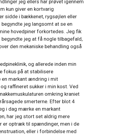
dlinger jeg ellers har prøvet igennem
m kun giver en kortvarig
r sidde i bækkenet, rygsøjlen eller
r begyndte jeg langsomt at se en
 mine hovedpiner forkortedes. Jeg fik
begyndte jeg at få nogle tilbagefald,
udover den mekaniske behandling også
edpineklinik, og allerede inden min
e fokus på at stabilisere
e en markant ændring i mit
og raffineret sukker i min kost. Ved
t nakkemuskulaturen omkring kraniet
rårsagede smerterne. Efter blot 4
jeg i dag mærke en markant
n, har jeg stort set aldrig mere
er optræk til spændinger, men i de
enstruation, eller i forbindelse med