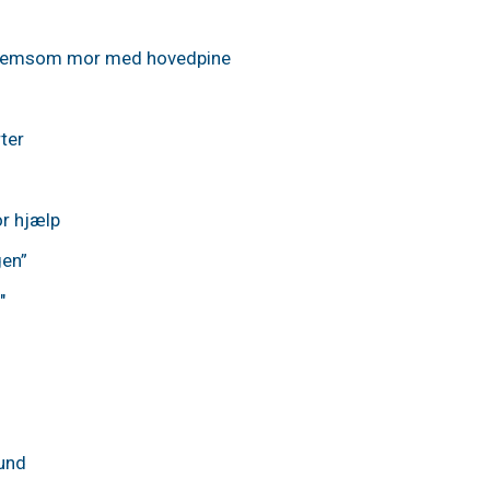
n glemsom mor med hovedpine
ter
or hjælp
gen”
"
tund