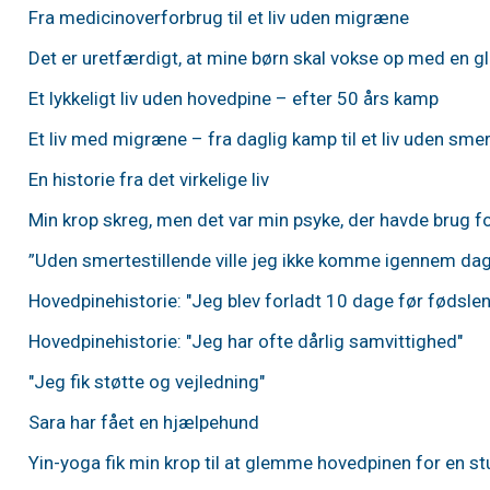
Fra medicinoverforbrug til et liv uden migræne
Det er uretfærdigt, at mine børn skal vokse op med e
Et lykkeligt liv uden hovedpine – efter 50 års kamp
Et liv med migræne – fra daglig kamp til et liv uden smer
En historie fra det virkelige liv
Min krop skreg, men det var min psyke, der havde brug f
”Uden smertestillende ville jeg ikke komme igennem da
Hovedpinehistorie: "Jeg blev forladt 10 dage før fødslen
Hovedpinehistorie: "Jeg har ofte dårlig samvittighed"
"Jeg fik støtte og vejledning"
Sara har fået en hjælpehund
Yin-yoga fik min krop til at glemme hovedpinen for en s