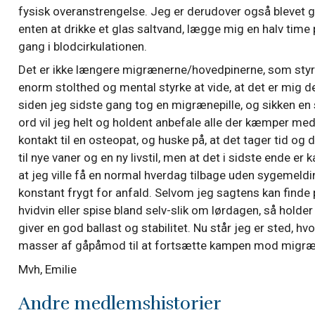
fysisk overanstrengelse. Jeg er derudover også blevet go
enten at drikke et glas saltvand, lægge mig en halv time på 
gang i blodcirkulationen.
Det er ikke længere migrænerne/hovedpinerne, som styr
enorm stolthed og mental styrke at vide, at det er mig de
siden jeg sidste gang tog en migrænepille, og sikken en 
ord vil jeg helt og holdent anbefale alle der kæmper 
kontakt til en osteopat, og huske på, at det tager tid 
til nye vaner og en ny livstil, men at det i sidste ende e
at jeg ville få en normal hverdag tilbage uden sygemel
konstant frygt for anfald. Selvom jeg sagtens kan finde p
hvidvin eller spise bland selv-slik om lørdagen, så holde
giver en god ballast og stabilitet. Nu står jeg er sted, hv
masser af gåpåmod til at fortsætte kampen mod migræ
Mvh, Emilie
Andre medlemshistorier