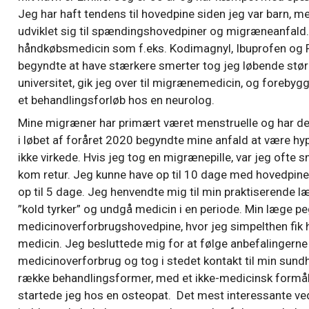
Jeg har haft tendens til hovedpine siden jeg var barn, me
udviklet sig til spændingshovedpiner og migræneanfald. 
håndkøbsmedicin som f.eks. Kodimagnyl, Ibuprofen og P
begyndte at have stærkere smerter tog jeg løbende stør
universitet, gik jeg over til migrænemedicin, og forebyg
et behandlingsforløb hos en neurolog.
Mine migræner har primært været menstruelle og har der
i løbet af foråret 2020 begyndte mine anfald at være hy
ikke virkede. Hvis jeg tog en migrænepille, var jeg ofte s
kom retur. Jeg kunne have op til 10 dage med hovedpine
op til 5 dage. Jeg henvendte mig til min praktiserende 
”kold tyrker” og undgå medicin i en periode. Min læge p
medicinoverforbrugshovedpine, hvor jeg simpelthen fik 
medicin. Jeg besluttede mig for at følge anbefalingerne
medicinoverforbrug og tog i stedet kontakt til min sund
række behandlingsformer, med et ikke-medicinsk formål,
startede jeg hos en osteopat.
Det mest interessante ve