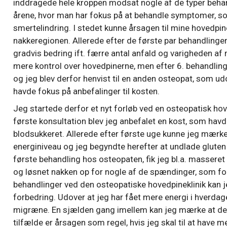
inddragede hele kroppen modsat nogle af de typer behan
årene, hvor man har fokus på at behandle symptomer, so
smertelindring. I stedet kunne årsagen til mine hovedpine
nakkeregionen. Allerede efter de første par behandlinge
gradvis bedring ift. færre antal anfald og varigheden af
mere kontrol over hovedpinerne, men efter 6. behandling 
og jeg blev derfor henvist til en anden osteopat, som 
havde fokus på anbefalinger til kosten.
Jeg startede derfor et nyt forløb ved en osteopatisk hov
første konsultation blev jeg anbefalet en kost, som havd
blodsukkeret. Allerede efter første uge kunne jeg mærk
energiniveau og jeg begyndte herefter at undlade gluten 
første behandling hos osteopaten, fik jeg bl.a. massere
og løsnet nakken op for nogle af de spændinger, som fo
behandlinger ved den osteopatiske hovedpineklinik kan 
forbedring. Udover at jeg har fået mere energi i hverdage
migræne. En sjælden gang imellem kan jeg mærke at der 
tilfælde er årsagen som regel, hvis jeg skal til at have m