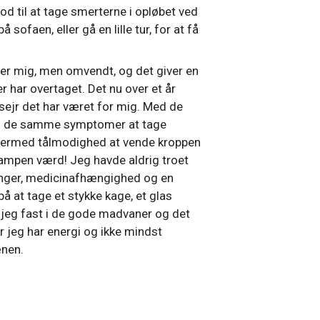
d til at tage smerterne i opløbet ved
sofaen, eller gå en lille tur, for at få
er mig, men omvendt, og det giver en
r har overtaget. Det nu over et år
sejr det har været for mig. Med de
med de samme symptomer at tage
og dermed tålmodighed at vende kroppen
r kampen værd! Jeg havde aldrig troet
dinger, medicinafhængighed og en
å at tage et stykke kage, et glas
r jeg fast i de gode madvaner og det
or jeg har energi og ikke mindst
nen.