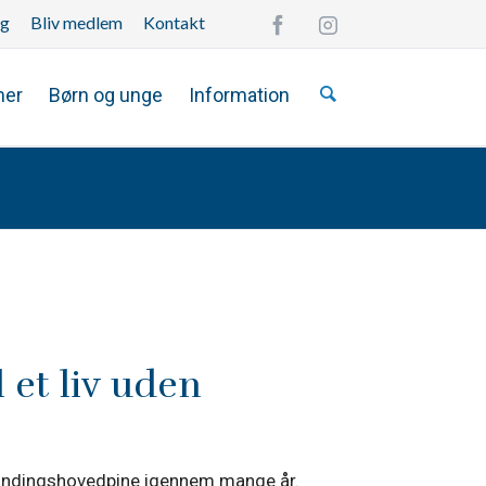
ng
Bliv medlem
Kontakt
Overspring
navigationen
mer
Børn og unge
Information
 et liv uden
pændingshovedpine igennem mange år.