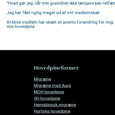
”Hvad gør jeg, når min graviditet ikke længere kan retf
Jeg har fået rigtig meget ud af mit medlemskab
At blive medlem har skabt en positiv forandring for mig, i
min hovedpine
Hovedpineformer
Overspring
Migræne
navigationen
Migræne med Aura
MOH hovedpine
IIH hovedpine
Hemiplegisk migræne
Hortons hovedpine