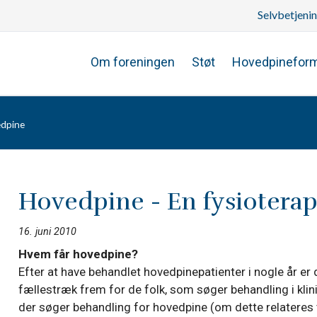
Selvbetjeni
Om foreningen
Støt
Hovedpinefor
edpine
Hovedpine - En fysioterap
16. juni 2010
Hvem får hovedpine?
Efter at have behandlet hovedpinepatienter i nogle år e
fællestræk frem for de folk, som søger behandling i klin
der søger behandling for hovedpine (om dette relateres t