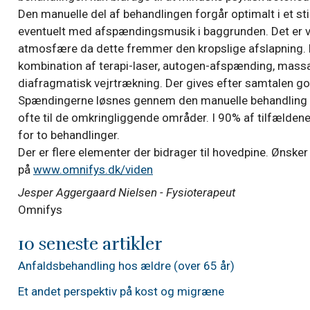
Den manuelle del af behandlingen forgår optimalt i et s
eventuelt med afspændingsmusik i baggrunden. Det er vi
atmos­fære da dette fremmer den kropslige afslapning. 
kombination af terapi-laser, autogen-afspænding, massage
diafragmatisk vejrtrækning. Der gives efter samtalen g
Spændingerne løsnes gennem den manuelle behandling 
ofte til de omkringliggende områder. I 90% af tilfældene
for to behandlinger.
Der er flere elementer der bidrager til hovedpine. Ønske
på
www.omnifys.dk/viden
Jesper Aggergaard Nielsen - Fysioterapeut
Omnifys
10 seneste artikler
Anfaldsbehandling hos ældre (over 65 år)
Et andet perspektiv på kost og migræne