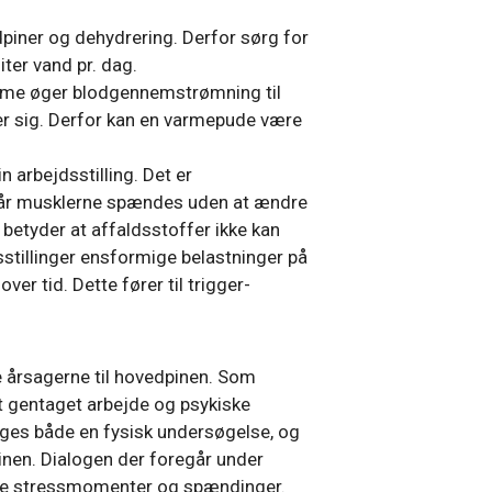
iner og dehydrering. Derfor sørg for
ter vand pr. dag.
me øger blodgennemstrømning til
r sig. Derfor kan en varmepude være
in arbejdsstilling. Det er
 Når musklerne spændes uden at ændre
betyder at affaldsstoffer ikke kan
stillinger ensformige belastninger på
r tid. Dette fører til trigger-
e årsagerne til hovedpinen. Som
gt gentaget arbejde og psykiske
tages både en fysisk undersøgelse, og
inen. Dialogen der foregår under
ede stressmomenter og spændinger.