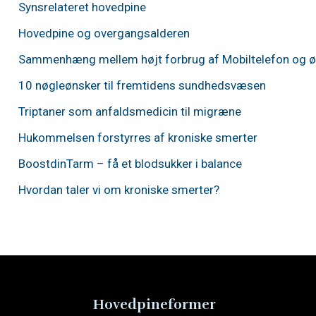
Synsrelateret hovedpine
Hovedpine og overgangs­alderen
Sam­menhæng mellem højt forbrug af Mobil­telefon og øg
10 nøgle­ønsker til fremtidens sundhedsvæsen
Triptaner som anfalds­medicin til migræne
Hukommelsen forstyrres af kroniske smerter
BoostdinTarm – få et blodsukker i balance
Hvordan taler vi om kroniske smerter?
Hovedpineformer