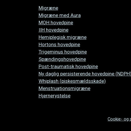
Overspring
Migræne
navigationen
Migræne med Aura
MOH hovedpine
IIH hovedpine
Hemiplegisk migræne
Hortons hovedpine
Trigeminus hovedpine
Spændingshovedpine
Post-traumatisk hovedpine
Ny daglig persisterende hovedpine (NDPH
Whiplash (piskesmældsskade)
Menstruationsmigræne
Hjernerystelse
Cookie- og pr