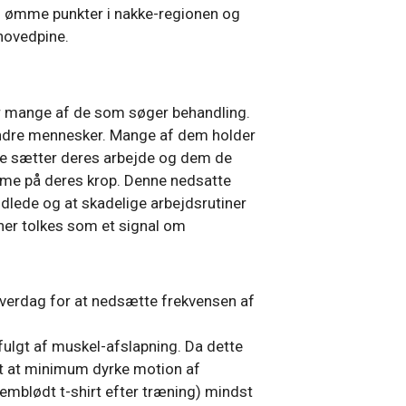
 ømme punkter i nakke-regionen og
 hovedpine.
or mange af de som søger behandling.
 andre mennesker. Mange af dem holder
 De sætter deres arbejde og dem de
me på deres krop. Denne nedsatte
ndlede og at skadelige arbejdsrutiner
iner tolkes som et signal om
n hverdag for at nedsætte frekvensen af
fulgt af muskel-afslapning. Da dette
et at minimum dyrke motion af
nemblødt t-shirt efter træning) mindst