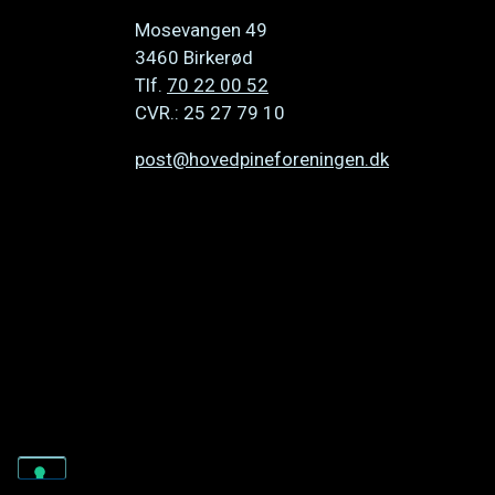
Mosevangen 49
3460 Birkerød
Tlf.
70 22 00 52
CVR.: 25 27 79 10
post@hovedpineforeningen.dk