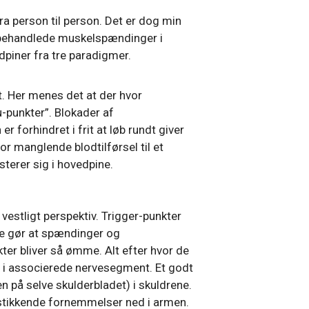
fra person til person. Det er dog min
l ubehandlede muskelspændinger i
piner fra tre paradigmer.
t. Her menes det at der hvor
-punkter”. Blokader af
forhindret i frit at løb rundt giver
r manglende blodtilførsel til et
erer sig i hovedpine.
estligt perspektiv. Trigger-punkter
te gør at spændinger og
kter bliver så ømme. Alt efter hvor de
r i associerede nervesegment. Et godt
 på selve skulderbladet) i skuldrene.
 stikkende fornemmelser ned i armen.