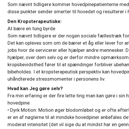
Som nævnt tidligere kommer hovedpinepatienterne med
disse punkter sender smerter til hovedet og resulterer i
Den Kropsterapeutiske:
At bære en tung byrde
Som nævnt tidligere er der nogen sociale fællestræk f
Det kan opleves som om de bærer et åg eller lever for
jobs hvor de servicerer eller hjælper andre mennesker.
hjælper, over dem selv og er derfor mindre opmærksom
kropsbevidsthed fører til at spændinger forbliver ubeha
bibeholdes. I et kropsterapeutisk perspektiv kan hovedp
uhåndterede stressmomenter i personens liv.
Hvad kan Jeg gøre selv?
Fra min erfaring er der fire lette ting man kan gøre i si
hovedpine.
• Dyrk Motion: Motion øger blodomløbet og er ofte efter
er en af nøglerne til at mindske hovedpiner anbefales d
moderat intensitet (det vil sige du at mindst har en gen