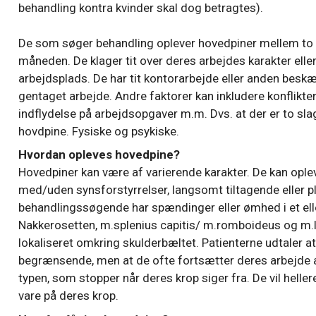
behandling kontra kvinder skal dog betragtes).
De som søger behandling oplever hovedpiner mellem to 
måneden. De klager tit over deres arbejdes karakter elle
arbejdsplads. De har tit kontorarbejde eller anden beskæ
gentaget arbejde. Andre faktorer kan inkludere konflikt
indflydelse på arbejdsopgaver m.m. Dvs. at der er to sl
hovdpine. Fysiske og psykiske.
Hvordan opleves hovedpine?
Hovedpiner kan være af varierende karakter. De kan oplev
med/uden synsforstyrrelser, langsomt tiltagende eller pl
behandlingssøgende har spændinger eller ømhed i et elle
Nakkerosetten, m.splenius capitis/ m.romboideus og m.l
lokaliseret omkring skulderbæltet. Patienterne udtaler 
begrænsende, men at de ofte fortsætter deres arbejde alli
typen, som stopper når deres krop siger fra. De vil helle
vare på deres krop.