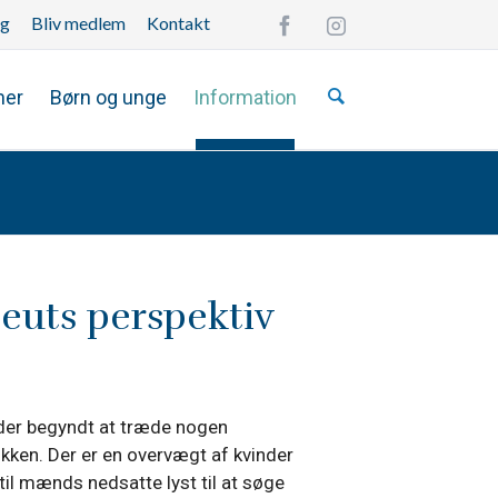
ng
Bliv medlem
Kontakt
Overspring
navigationen
mer
Børn og unge
Information
euts perspektiv
r der begyndt at træde nogen
ikken. Der er en overvægt af kvinder
il mænds nedsatte lyst til at søge