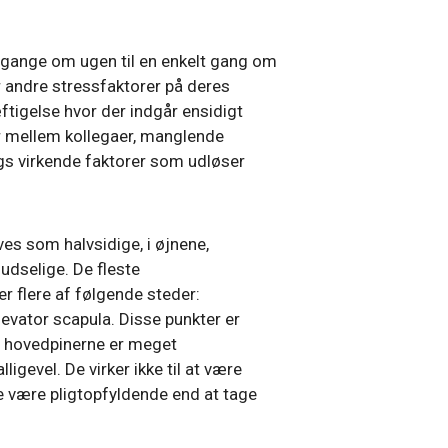
gange om ugen til en enkelt gang om
r andre stressfaktorer på deres
ftigelse hvor der indgår ensidigt
er mellem kollegaer, manglende
ags virkende faktorer som udløser
es som halvsidige, i øjnene,
udselige. De fleste
r flere af følgende steder:
evator scapula. Disse punkter er
at hovedpinerne er meget
gevel. De virker ikke til at være
re være pligtopfyldende end at tage