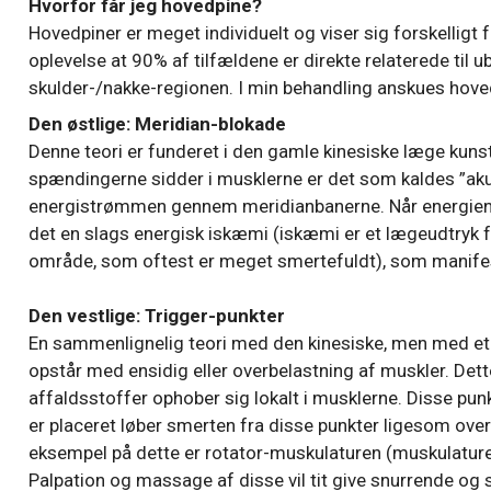
Hvorfor får jeg hovedpine?
Hovedpiner er meget individuelt og viser sig forskelligt 
oplevelse at 90% af tilfældene er direkte relaterede ti
skulder-/nakke-regionen. I min behandling anskues hoved
Den østlige: Meridian-blokade
Denne teori er funderet i den gamle kinesiske læge kuns
spændingerne sidder i musklerne er det som kaldes ”aku
energistrømmen gennem meridianbanerne. Når energien er 
det en slags energisk iskæmi (iskæmi er et lægeudtryk fo
område, som oftest er meget smertefuldt), som manifest
Den vestlige: Trigger-punkter
En sammenlignelig teori med den kinesiske, men med et v
opstår med ensidig eller overbelastning af muskler. Det
affaldsstoffer ophober sig lokalt i musklerne. Disse pun
er placeret løber smerten fra disse punkter ligesom ove
eksempel på dette er rotator-muskulaturen (muskulaturen
Palpation og massage af disse vil tit give snurrende og