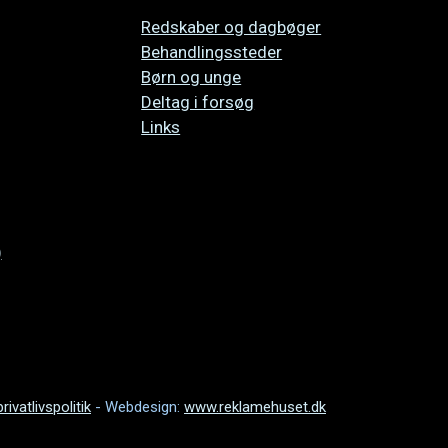
Overspring
Redskaber og dagbøger
navigationen
Behandlingssteder
Børn og unge
Deltag i forsøg
Links
)
ivatlivspolitik
- Webdesign:
www.reklamehuset.dk