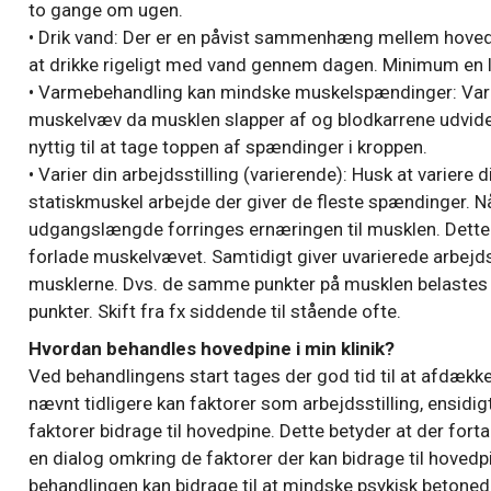
to gange om ugen.
• Drik vand: Der er en påvist sammenhæng mellem hovedp
at drikke rigeligt med vand gennem dagen. Minimum en li
• Varmebehandling kan mindske muskelspændinger: Var
muskelvæv da musklen slapper af og blodkarrene udvide
nyttig til at tage toppen af spændinger i kroppen.
• Varier din arbejdsstilling (varierende): Husk at variere d
statiskmuskel arbejde der giver de fleste spændinger.
udgangslængde forringes ernæringen til musklen. Dette 
forlade muskelvævet. Samtidigt giver uvarierede arbejds
musklerne. Dvs. de samme punkter på musklen belastes ove
punkter. Skift fra fx siddende til stående ofte.
Hvordan behandles hovedpine i min klinik?
Ved behandlingens start tages der god tid til at afdækk
nævnt tidligere kan faktorer som arbejdsstilling, ensidi
faktorer bidrage til hovedpine. Dette betyder at der for
en dialog omkring de faktorer der kan bidrage til hovedp
behandlingen kan bidrage til at mindske psykisk beton