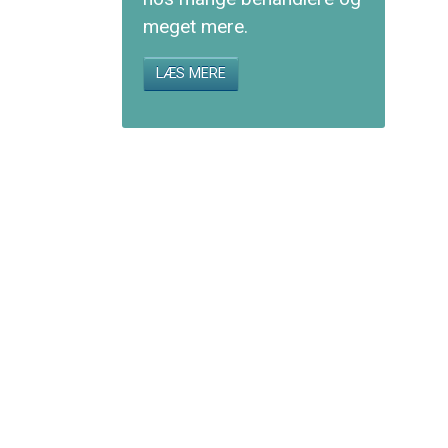
meget mere.
LÆS MERE