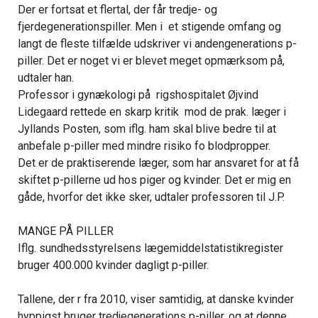
Der er fortsat et flertal, der får tredje- og
fjerdegenerationspiller. Men i et stigende omfang og
langt de fleste tilfælde udskriver vi andengenerations p-
piller. Det er noget vi er blevet meget opmærksom på,
udtaler han.
Professor i gynækologi på rigshospitalet Øjvind
Lidegaard rettede en skarp kritik mod de prak. læger i
Jyllands Posten, som iflg. ham skal blive bedre til at
anbefale p-piller med mindre risiko fo blodpropper.
Det er de praktiserende læger, som har ansvaret for at få
skiftet p-pillerne ud hos piger og kvinder. Det er mig en
gåde, hvorfor det ikke sker, udtaler professoren til J.P.
MANGE PÅ PILLER
Iflg. sundhedsstyrelsens lægemiddelstatistikregister
bruger 400.000 kvinder dagligt p-piller.
Tallene, der r fra 2010, viser samtidig, at danske kvinder
hyppigst bruger tredjegenerations p-piller, og at denne