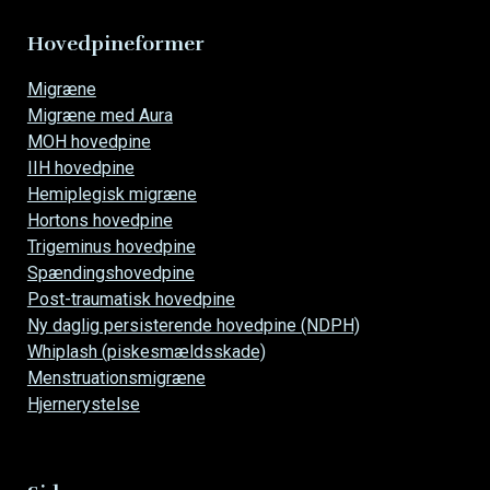
Hovedpineformer
Overspring
Migræne
navigationen
Migræne med Aura
MOH hovedpine
IIH hovedpine
Hemiplegisk migræne
Hortons hovedpine
Trigeminus hovedpine
Spændingshovedpine
Post-traumatisk hovedpine
Ny daglig persisterende hovedpine (NDPH)
Whiplash (piskesmældsskade)
Menstruationsmigræne
Hjernerystelse