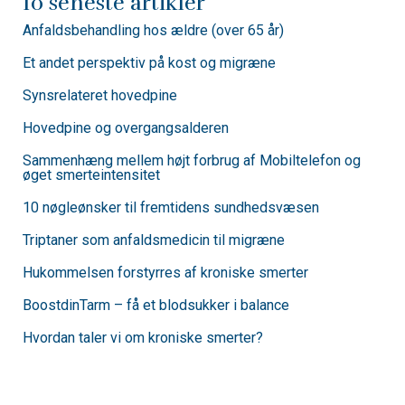
10 seneste artikler
Anfaldsbehandling hos ældre (over 65 år)
Et andet perspektiv på kost og migræne
Synsrelateret hovedpine
Hovedpine og overgangs­alderen
Sam­menhæng mellem højt forbrug af Mobil­telefon og
øget smerte­intensitet
10 nøgle­ønsker til fremtidens sundhedsvæsen
Triptaner som anfalds­medicin til migræne
Hukommelsen forstyrres af kroniske smerter
BoostdinTarm – få et blodsukker i balance
Hvordan taler vi om kroniske smerter?