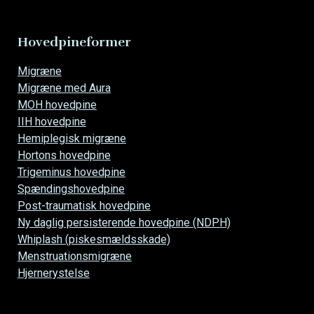
Hovedpineformer
Overspring
Migræne
navigationen
Migræne med Aura
MOH hovedpine
IIH hovedpine
Hemiplegisk migræne
Hortons hovedpine
Trigeminus hovedpine
Spændingshovedpine
Post-traumatisk hovedpine
Ny daglig persisterende hovedpine (NDPH)
Whiplash (piskesmældsskade)
Menstruationsmigræne
Hjernerystelse