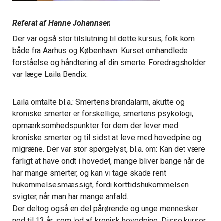
Referat af Hanne Johannsen
Der var også stor tilslutning til dette kursus, folk kom
både fra Aarhus og København. Kurset omhandlede
forståelse og håndtering af din smerte. Foredragsholder
var læge Laila Bendix.
Laila omtalte bl.a.: Smertens brandalarm, akutte og
kroniske smerter er forskellige, smertens psykologi,
opmærksomhedspunkter for dem der lever med
kroniske smerter og til sidst at leve med hovedpine og
migræne. Der var stor spørgelyst, bl.a. om: Kan det være
farligt at have ondt i hovedet, mange bliver bange når de
har mange smerter, og kan vi tage skade rent
hukommelsesmæssigt, fordi korttidshukommelsen
svigter, når man har mange anfald.
Der deltog også en del pårørende og unge mennesker
ned til 13 år, som led af kronisk hovedpine. Disse kurser