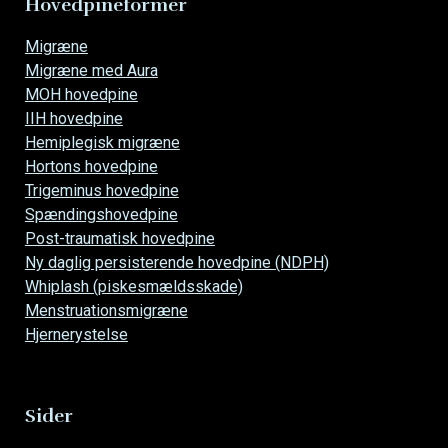
Hovedpineformer
Overspring
Migræne
navigationen
Migræne med Aura
MOH hovedpine
IIH hovedpine
Hemiplegisk migræne
Hortons hovedpine
Trigeminus hovedpine
Spændingshovedpine
Post-traumatisk hovedpine
Ny daglig persisterende hovedpine (NDPH)
Whiplash (piskesmældsskade)
Menstruationsmigræne
Hjernerystelse
Sider
Overspring