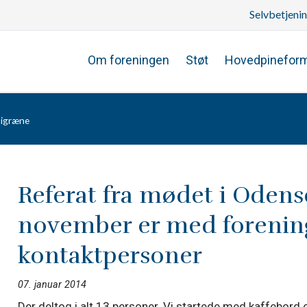
Selvbetjeni
Om foreningen
Støt
Hovedpinefor
migræne
Referat fra mødet i Odens
november er med forenin
kontaktpersoner
07. januar 2014
Der deltog i alt 13 personer. Vi startede med kaffebord o