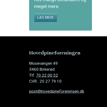
meget mere.
LÆS MERE
Hovedpineforeningen
Mosevangen 49
3460 Birkerød
Tlf.
70 22 00 52
CVR.: 25 27 79 10
post@hovedpineforeningen.dk