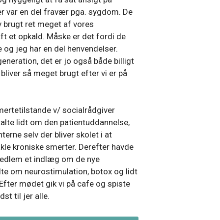
 var en del fravær pga. sygdom. De
v brugt ret meget af vores
t et opkald. Måske er det fordi de
ie og jeg har en del henvendelser.
eneration, det er jo også både billigt
 bliver så meget brugt efter vi er på
mertetilstande v/ socialrådgiver
lte lidt om den patientuddannelse,
rne selv der bliver skolet i at
kle kroniske smerter. Derefter havde
medlem et indlæg om de nye
te om neurostimulation, botox og lidt
 Efter mødet gik vi på cafe og spiste
t til jer alle.