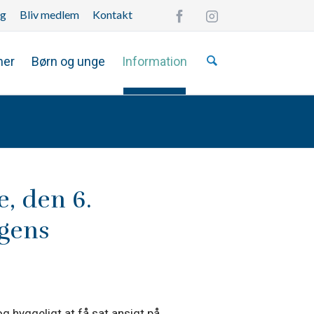
ng
Bliv medlem
Kontakt
Overspring
navigationen
mer
Børn og unge
Information
e, den 6.
gens
g hyggeligt at få sat ansigt på