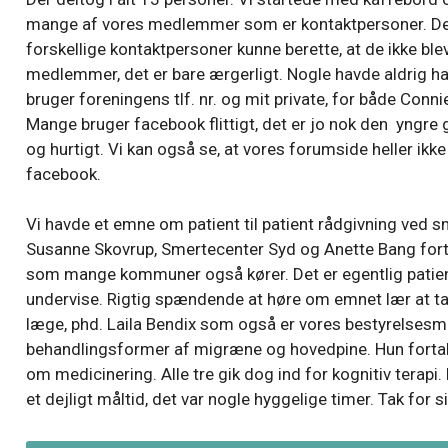
mange af vores medlemmer som er kontaktpersoner. Der
forskellige kontaktpersoner kunne berette, at de ikke ble
medlemmer, det er bare ærgerligt. Nogle havde aldrig haf
bruger forening­ens tlf. nr. og mit private, for både Conn
Mange bruger facebook flittigt, det er jo nok den yngre g
og hurtigt. Vi kan også se, at vores forumside heller ikke
facebook.
Vi havde et emne om patient til patient rådgivning ved s
Susanne Skovrup, Smertecenter Syd og Anette Bang forta
som mange kommuner også kører. Det er egentlig patiente
undervise. Rigtig spændende at høre om emnet lær at ta
læge, phd. Laila Bendix som også er vores bestyrelses
behandlings­former af migræne og hovedpine. Hun fortal
om medicinering. Alle tre gik dog ind for kognitiv terapi.
et dejligt måltid, det var nogle hyggelige timer. Tak for sids