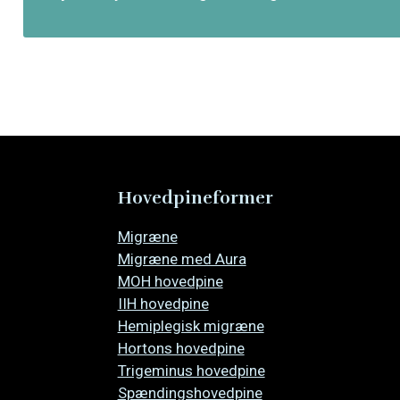
Hovedpineformer
Overspring
Migræne
navigationen
Migræne med Aura
MOH hovedpine
IIH hovedpine
Hemiplegisk migræne
Hortons hovedpine
Trigeminus hovedpine
Spændingshovedpine