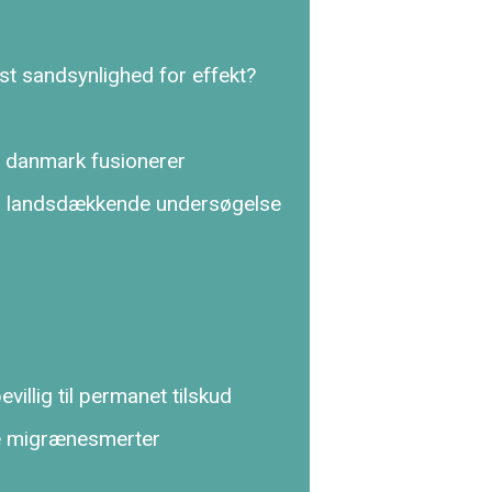
st sandsynlighed for effekt?
 danmark fusionerer
en landsdækkende undersøgelse
illig til permanet tilskud
e migræne­smerter