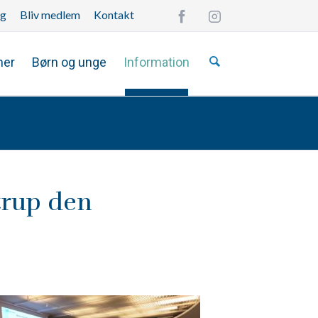
ng
Bliv medlem
Kontakt
Overspring
navigationen
mer
Børn og unge
Information
strup den