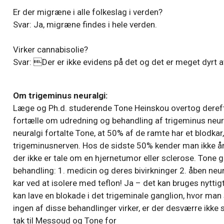
Er der migræne i alle folkeslag i verden?
Svar: Ja, migræne findes i hele verden.
Virker cannabisolie?
Svar: Der er ikke evidens på det og det er meget dyrt a
Om trigeminus neuralgi:
Læge og Ph.d. studerende Tone Heinskou overtog dereft
fortælle om udredning og behandling af trigeminus neura
neuralgi fortalte Tone, at 50% af de ramte har et blodkar
trigeminusnerven. Hos de sidste 50% kender man ikke års
der ikke er tale om en hjernetumor eller sclerose. Tone 
behandling: 1. medicin og deres bivirkninger 2. åben neur
kar ved at isolere med teflon! Ja – det kan bruges nyttig
kan lave en blokade i det trigeminale ganglion, hvor man s
ingen af disse behandlinger virker, er der desværre ikke
tak til Messoud og Tone for