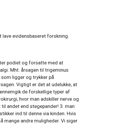
t lave evidensbaseret forskning.
er podiet og forsatte med at
lgi. Mht. årsagen til trigeminus
, som ligger og trykker på
agen. Vigtigt er det at udelukke, at
gennemgik de forskellige typer af
okirurgi, hvor man adskiller nerve og
t til andet end stegepander! 3. man
tikker ind til denne via kinden. Hvis
 så mange andre muligheder. Vi siger