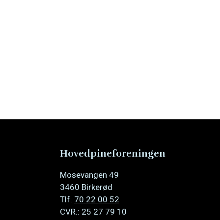
Hovedpineforeningen
Mosevangen 49
3460 Birkerød
Tlf.
70 22 00 52
CVR.: 25 27 79 10