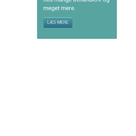
meget mere.
LÆS MERE