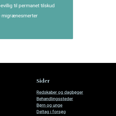
illig til permanet tilskud
e migræne­smerter
Sider
Overspring
Redskaber og dagbøger
navigationen
Behandlingssteder
Børn og unge
Deltag i forsøg