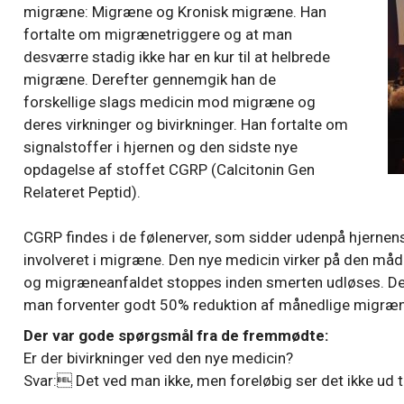
migræne: Migræne og Kronisk migræne. Han
fortalte om migrænetriggere og at man
desværre stadig ikke har en kur til at helbrede
migræne. Derefter gennemgik han de
forskellige slags medicin mod migræne og
deres virkninger og bivirkninger. Han fortalte om
signalstoffer i hjernen og den sidste nye
opdagelse af stoffet CGRP (Calcitonin Gen
Relateret Peptid).
CGRP findes i de følenerver, som sidder udenpå hjernens
involveret i migræne. Den nye medicin virker på den måd
og migræneanfaldet stoppes inden smerten udløses. De
man forventer godt 50% reduktion af månedlige migræn
Der var gode spørgsmål fra de fremmødte:
Er der bivirkninger ved den nye medicin?
Svar: Det ved man ikke, men foreløbig ser det ikke ud ti