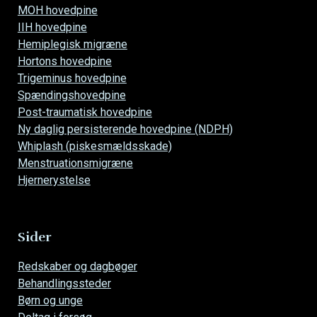
MOH hovedpine
IIH hovedpine
Hemiplegisk migræne
Hortons hovedpine
Trigeminus hovedpine
Spændingshovedpine
Post-traumatisk hovedpine
Ny daglig persisterende hovedpine (NDPH)
Whiplash (piskesmældsskade)
Menstruationsmigræne
Hjernerystelse
Sider
Overspring
Redskaber og dagbøger
navigationen
Behandlingssteder
Børn og unge