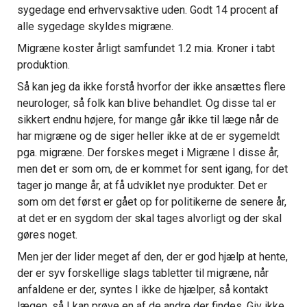
sygedage end erhvervsaktive uden. Godt 14 procent af
alle sygedage skyldes migræne.
Migræne koster årligt samfundet 1.2 mia. Kroner i tabt
produktion.
Så kan jeg da ikke forstå hvorfor der ikke ansættes flere
neurologer, så folk kan blive behandlet. Og disse tal er
sikkert endnu højere, for mange går ikke til læge når de
har migræne og de siger heller ikke at de er sygemeldt
pga. migræne. Der forskes meget i Migræne I disse år,
men det er som om, de er kommet for sent igang, for det
tager jo mange år, at få udviklet nye produkter. Det er
som om det først er gået op for politikerne de senere år,
at det er en sygdom der skal tages alvorligt og der skal
gøres noget.
Men jer der lider meget af den, der er god hjælp at hente,
der er syv forskellige slags tabletter til migræne, når
anfaldene er der, syntes I ikke de hjælper, så kontakt
lægen, så I kan prøve en af de andre der findes. Giv ikke