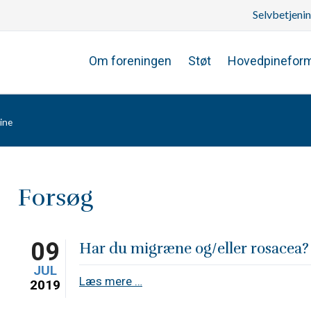
Selvbetjeni
Om foreningen
Støt
Hovedpinefor
ine
Forsøg
09
Har du migræne og/eller rosacea?
JUL
Har
Læs mere …
2019
du