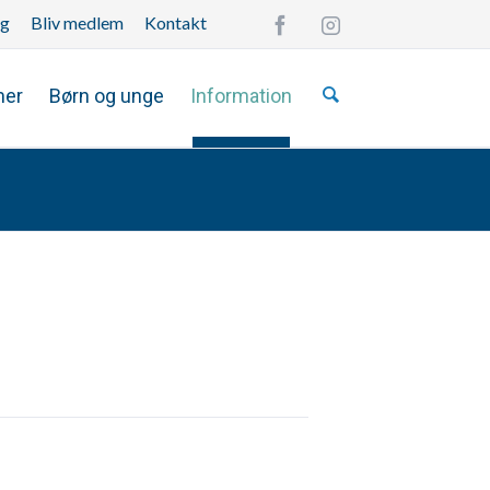
ng
Bliv medlem
Kontakt
Overspring
navigationen
mer
Børn og unge
Information