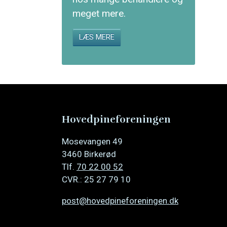
meget mere.
LÆS MERE
Hovedpineforeningen
Mosevangen 49
3460 Birkerød
Tlf.
70 22 00 52
CVR.: 25 27 79 10
post@hovedpineforeningen.dk