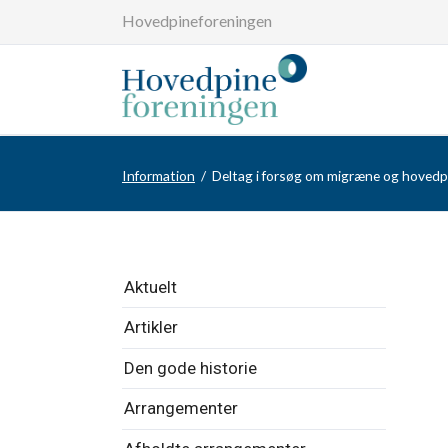
Hovedpineforeningen
Information
Deltag i forsøg om migræne og hovedp
Overspring
Aktuelt
navigationen
Artikler
Den gode historie
Arrangementer