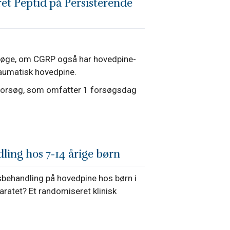
ret Peptid på Persisterende
søge, om CGRP også har hovedpine-
aumatisk hovedpine.
t forsøg, som omfatter 1 forsøgsdag
ling hos 7-14 årige børn
nsbehandling på hovedpine hos børn i
ratet? Et randomiseret klinisk