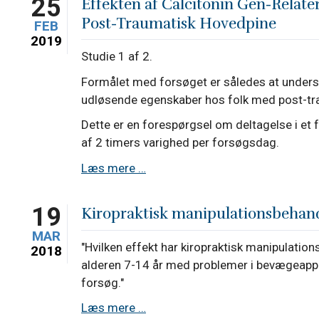
25
Effekten af Calcitonin Gen-Relate
studie
Post-Traumatisk Hovedpine
FEB
med
2019
henblik
Studie 1 af 2.
på
Formålet med forsøget er således at under
at
udløsende egenskaber hos folk med post-tr
vurdere
effekten
Dette er en forespørgsel om deltagelse i e
og
af 2 timers varighed per forsøgsdag.
tolerabilitet
Effekten
Læs mere …
af
af
erenumab
Calcitonin
I
19
Kiropraktisk manipulationsbehand
Gen-
behandling
MAR
Relateret
af
"Hvilken effekt har kiropraktisk manipulatio
2018
Peptid
kronisk
alderen 7-14 år med problemer i bevægeappa
på
posttraumatisk
forsøg."
Persisterende
hovedpine
Kiropraktisk
Læs mere …
Post-