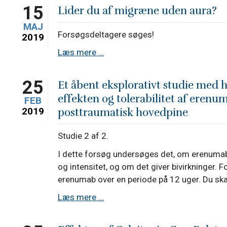
migræne
15
Lider du af migræne uden aura?
og/eller
MAJ
rosacea?
Forsøgsdeltagere søges!
2019
Lider
Læs mere …
du
af
25
Et åbent eksplorativt studie med h
migræne
effekten og tolerabilitet af erenu
FEB
uden
2019
posttraumatisk hovedpine
aura?
Studie 2 af 2.
I dette forsøg undersøges det, om erenum
og intensitet, og om det giver bivirkninger. 
erenumab over en periode på 12 uger. Du skal
Et
Læs mere …
åbent
eksplorativt