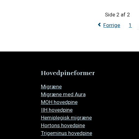
manipulationsbehandling
Traumatisk
hos
Hovedpine
Side 2 af 2
7-
Forrige
1
14
årige
børn
Hovedpineformer
Overspring
Migræne
navigationen
Migræne med Aura
MOH hovedpine
IIH hovedpine
Hemiplegisk migræne
Hortons hovedpine
Trigeminus hovedpine