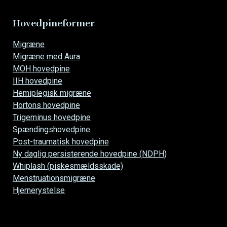
Hovedpineformer
Overspring
Migræne
navigationen
Migræne med Aura
MOH hovedpine
IIH hovedpine
Hemiplegisk migræne
Hortons hovedpine
Trigeminus hovedpine
Spændingshovedpine
Post-traumatisk hovedpine
Ny daglig persisterende hovedpine (NDPH)
Whiplash (piskesmældsskade)
Menstruationsmigræne
Hjernerystelse