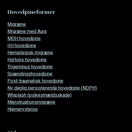
Hovedpineformer
Overspring
Migræne
navigationen
Migræne med Aura
MOH hovedpine
IIH hovedpine
Hemiplegisk migræne
Hortons hovedpine
Trigeminus hovedpine
Spændingshovedpine
Post-traumatisk hovedpine
Ny daglig persisterende hovedpine (NDPH)
Whiplash (piskesmældsskade)
Menstruationsmigræne
Hjernerystelse