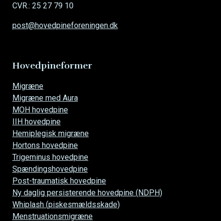
CVR.: 25 27 79 10
post@hovedpineforeningen.dk
Hovedpineformer
Overspring
Migræne
navigationen
Migræne med Aura
MOH hovedpine
IIH hovedpine
Hemiplegisk migræne
Hortons hovedpine
Trigeminus hovedpine
Spændingshovedpine
Post-traumatisk hovedpine
Ny daglig persisterende hovedpine (NDPH)
Whiplash (piskesmældsskade)
Menstruationsmigræne