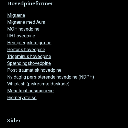
Hovedpineformer
Overspring
Migræne
navigationen
Migræne med Aura
MOH hovedpine
IIH hovedpine
Hemiplegisk migræne
Hortons hovedpine
Trigeminus hovedpine
Spændingshovedpine
Post-traumatisk hovedpine
Ny daglig persisterende hovedpine (NDPH)
Whiplash (piskesmældsskade)
Menstruationsmigræne
Hjernerystelse
Sider