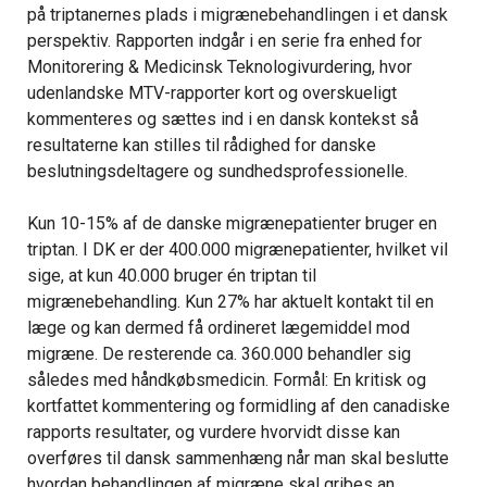
på triptanernes plads i migrænebehandlingen i et dansk
perspektiv. Rapporten indgår i en serie fra enhed for
Monitorering & Medicinsk Teknologivurdering, hvor
udenlandske MTV-rapporter kort og overskueligt
kommenteres og sættes ind i en dansk kontekst så
resultaterne kan stilles til rådighed for danske
beslutningsdeltagere og sundhedsprofessionelle.
Kun 10-15% af de danske migrænepatienter bruger en
triptan. I DK er der 400.000 migrænepatienter, hvilket vil
sige, at kun 40.000 bruger én triptan til
migrænebehandling. Kun 27% har aktuelt kontakt til en
læge og kan dermed få ordineret lægemiddel mod
migræne. De resterende ca. 360.000 behandler sig
således med håndkøbsmedicin. Formål: En kritisk og
kortfattet kommentering og formidling af den canadiske
rapports resultater, og vurdere hvorvidt disse kan
overføres til dansk sammenhæng når man skal beslutte
hvordan behandlingen af migræne skal gribes an.