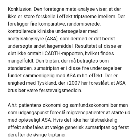
Konklusion: Den foretagne meta-analyse viser, at der
ikke er store forskelle i effekt triptanerne imellem. Der
foreligger fire komparative, randomiserede,
kontrollerede kliniske undersøgelser med
acetylsalicylsyre (ASA), som dermed er det bedst
undersøgte andet lægemiddel. Resultatet af disse er
slet ikke omtalt i CADTH-rapporten, hvilket findes
mangelfuldt. Den triptan, der må betragtes som
standarden, sumatriptan er i disse fire undersøgelser
fundet sammenligelig med ASA m.h.t. effekt. Der er
enighed med Tyskland, der i 2007 har foreslået, at ASA,
brus bør være førstevalgsmedicin.
A.h.t. patientens økonomi og samfundsøkonomi bør man
som udgangspunkt foreslå migrænepatienter at starte ud
med opløseligt ASA. Hvis det ikke har tilstrækkelig
effekt anbefales at vælge generisk sumatriptan og først
derefter de øvrige triptaner.