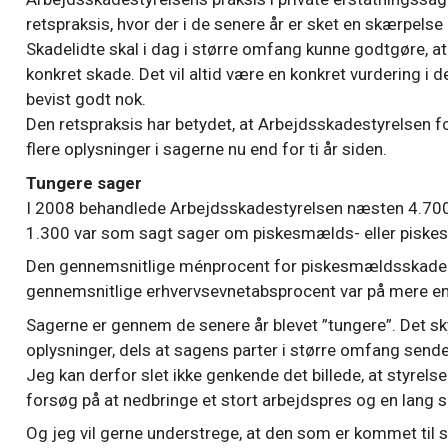
retspraksis, hvor der i de senere år er sket en skærpelse 
Skadelidte skal i dag i større omfang kunne godtgøre, at
konkret skade. Det vil altid være en konkret vurdering i 
bevist godt nok.
Den retspraksis har betydet, at Arbejdsskadestyrelsen f
flere oplysninger i sagerne nu end for ti år siden.
Tungere sager
I 2008 behandlede Arbejdsskadestyrelsen næsten 4.700 
1.300 var som sagt sager om piskesmælds- eller piske
Den gennemsnitlige ménprocent for piskesmældsskadern
gennemsnitlige erhvervsevnetabsprocent var på mere e
Sagerne er gennem de senere år blevet ”tungere”. Det skyl
oplysninger, dels at sagens parter i større omfang send
Jeg kan derfor slet ikke genkende det billede, at styrelse
forsøg på at nedbringe et stort arbejdspres og en lang 
Og jeg vil gerne understrege, at den som er kommet til sk