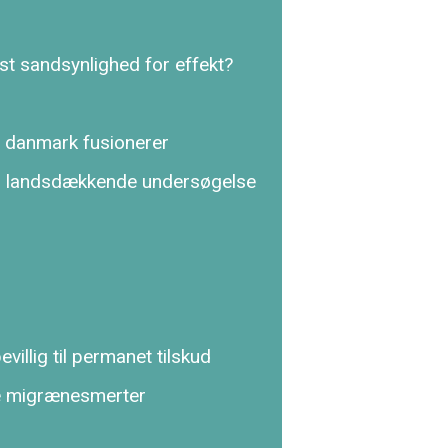
st sandsynlighed for effekt?
 danmark fusionerer
en landsdækkende undersøgelse
illig til permanet tilskud
e migræne­smerter