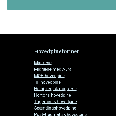
Hovedpineformer
Overspring
Migræne
navigationen
Migræne med Aura
MOH hovedpine
IIH hovedpine
Hemiplegisk migræne
Hortons hovedpine
Trigeminus hovedpine
Spændingshovedpine
Post-traumatisk hovedpine