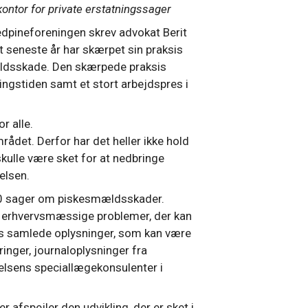
kontor for private erstatningssager
dpineforeningen skrev advokat Berit
 seneste år har skærpet sin praksis
ldsskade. Den skærpede praksis
ngstiden samt et stort arbejdspres i
r alle.
ådet. Derfor har det heller ikke hold
skulle være sket for at nedbringe
elsen.
00 sager om piskesmældsskader.
og erhvervsmæssige problemer, der kan
s samlede oplysninger, som kan være
inger, journaloplysninger fra
lsens speciallægekonsulenter i
 afspejler den udvikling, der er sket i