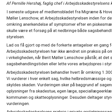
Af Pernille Hershøj, faglig chef i Arbejdsskadestyrelsens 
I seneste udgave af medlemsbladet fra Migræne & Hove
Møller Lenschow, at Arbejdsskadestyrelsen inden for det
omkring anerkendelse af symptomer efter en piskesmæ
skulle være et forsøg på at nedbringe både sagsbehandli
styrelsen.
Lad os få gjort op med de forkerte antagelser en gang fo
Arbejdsskadestyrelsen har ikke ændret sin praksis på omr
i virkeligheden, når Berit Møller Lenschow påstår, at det 
sagsbehandlingstiden eller lette vores arbejdspres i styr
Arbejdsskadestyrelsen behandler hvert år omkring 1.3
Vi vurderer i hver enkelt sag, hvilke helbredsmæssige 
skyldes skaden. Vurderingen sker på baggrund af sagen
oplysninger fra skadestue, egen læge, speciallægeerklær
kommunen og skatteoplysninger. Desuden deltager styre
vurderingen.
Arbejdsskadestyrelsens praksis i private erstatningssager