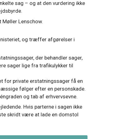
enkelte sag – og at den vurdering ikke
jdsbyrde.
it Møller Lenschow.
steriet, og træffer afgørelser i
statningssager, der behandler sager,
e sager lige fra trafikulykker til
t for private erstatningssager få en
æssige følger efter en personskade.
méngraden og tab af erhvervsevne.
jledende. Hvis parterne i sagen ikke
ste skridt være at lade en domstol