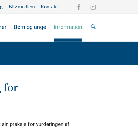
ng
Bliv medlem
Kontakt
Overspring
navigationen
mer
Børn og unge
Information
 for
sin praksis for vurderingen af