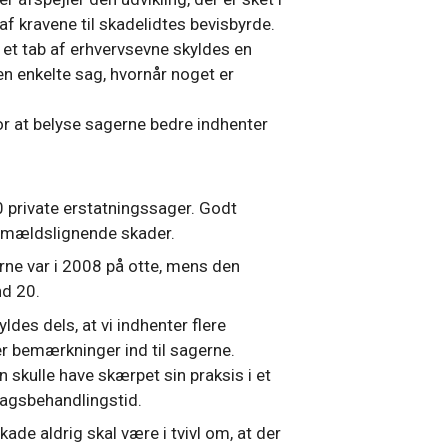
af kravene til skadelidtes bevisbyrde.
 et tab af erhvervsevne skyldes en
den enkelte sag, hvornår noget er
or at belyse sagerne bedre indhenter
private erstatningssager. Godt
smældslignende skader.
e var i 2008 på otte, mens den
nd 20.
des dels, at vi indhenter flere
er bemærkninger ind til sagerne.
n skulle have skærpet sin praksis i et
sagsbehandlingstid.
ade aldrig skal være i tvivl om, at der