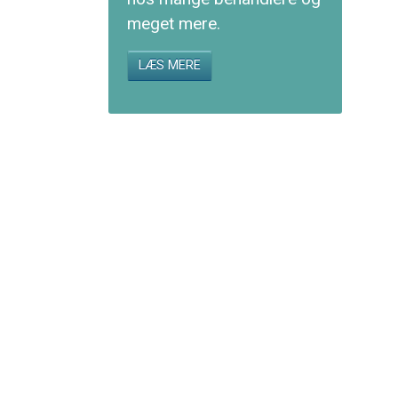
meget mere.
LÆS MERE